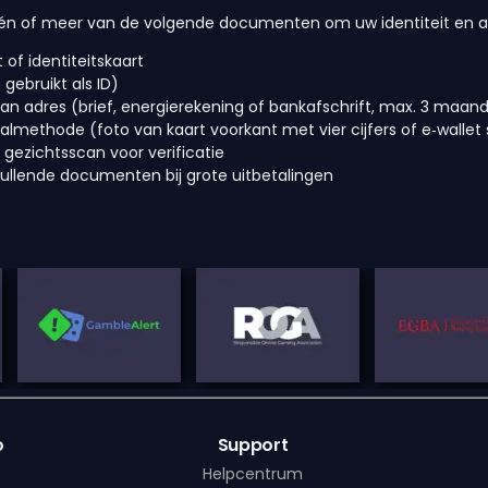
n of meer van de volgende documenten om uw identiteit en adr
 of identiteitskaart
n gebruikt als ID)
van adres (brief, energierekening of bankafschrift, max. 3 maan
almethode (foto van kaart voorkant met vier cijfers of e‑wallet
f gezichtsscan voor verificatie
ullende documenten bij grote uitbetalingen
o
Support
Helpcentrum