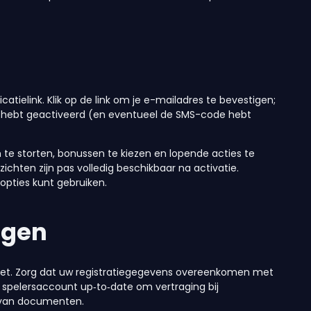
atielink. Klik op de link om je e-mailadres te bevestigen;
nk hebt geactiveerd (en eventueel de SMS-code hebt
 te storten, bonussen te kiezen en lopende acties te
ichten zijn pas volledig beschikbaar na activatie.
opties kunt gebruiken.
ngen
ng doet. Zorg dat uw registratiegegevens overeenkomen met
pelersaccount up‑to‑date om vertraging bij
n van documenten.