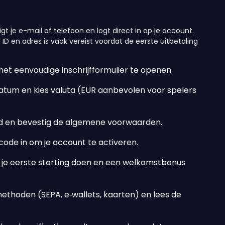
tigt je e-mail of telefoon en logt direct in op je account.
ID en adres is vaak vereist voordat de eerste uitbetaling
het eenvoudige inschrijfformulier te openen.
atum en kies valuta (EUR aanbevolen voor spelers
d en bevestig de algemene voorwaarden.
S‑code in om je account te activeren.
 je je eerste storting doen en een welkomstbonus
thoden (SEPA, e‑wallets, kaarten) en lees de