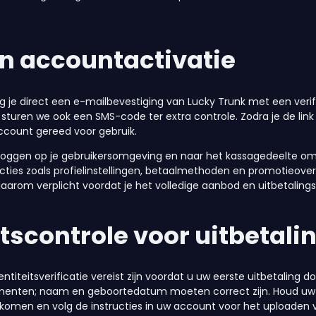
en accountactivatie
g je direct een e-mailbevestiging van Lucky Trunk met een verific
sturen we ook een SMS-code ter extra controle. Zodra je de li
account gereed voor gebruik.
inloggen op je gebruikersomgeving en naar het kassagedeelte om
ties zoals profielinstellingen, betaalmethoden en promotieoverz
daarom verplicht voordat je het volledige aanbod en uitbetalings
itscontrole voor uitbetali
dentiteitsverificatie vereist zijn voordat u uw eerste uitbetali
enten; naam en geboortedatum moeten correct zijn. Houd uw s
rkomen en volg de instructies in uw account voor het uploade