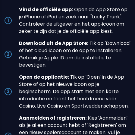
Vind de officiële app:
Open de App Store op
je iPhone of iPad en zoek naar "Lucky Trunk".
Controleer de uitgever en het app‑icoon om
zeker te zijn dat je de officiële app kiest.
Download uit de App Store:
Tik op 'Download'
of het cloud‑icoon om de app te installeren.
Gebruik je Apple ID om de installatie te
bevestigen.
Open de applicatie:
Tik op 'Open' in de App
Store of op het nieuwe icoon op je
beginscherm. De app start met een korte
introductie en toont het hoofdmenu voor
Casino, Live Casino en Sportweddenschappen.
Aanmelden of registreren:
Kies 'Aanmelden'
als je al een account hebt of 'Registreren' om
een nieuw spelersaccount te maken. Vul je