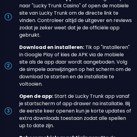
naar "Lucky Trunk Casino" of open de mobiele
site van Lucky Trunk om de directe link te
vinden. Controleer altijd de uitgever en reviews
zodat je zeker weet dat je de officiële app
gebruikt.
Download en installeren:
Tik op "Installeren"
in Google Play of kies de APK via de mobiele
site als de app daar wordt aangeboden. Volg
de simpele aanwijzingen op het scherm om de
download te starten en de installatie te
voltooien.
Open de app:
Start de Lucky Trunk app vanaf
je startscherm of app‑drawer na installatie. Bij
de eerste keer openen kun je korte updates of
extra downloads toestaan zodat alle spellen
up to date zijn.