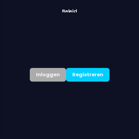
Beleid
Privacybeleid
Algemene voorwaarden
Cookiebeleid
AML/KYC-beleid
Inloggen
Registreren
©
2026
. Alle rechten voorbehouden