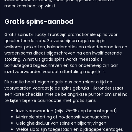
meer kans hebt op winst.
Gratis spins-aanbod
Gratis spins bij Lucky Trunk zijn promotionele spins voor
geselecteerde slots. Ze verschijnen regelmatig in
welkomstpakketten, kalenderacties en reload‑promoties en
worden soms direct bijgeschreven na een kwalificerende
storting. Winst uit gratis spins wordt meestal als
bonustegoed bijgeschreven en kan onderhevig zijn aan
inzetvoorwaarden voordat uitbetaling mogelijk is.
Elke actie heeft eigen regels, dus controleer altijd de
voorwaarden voordat je de spins gebruikt. Hieronder staat
een korte checklist met de belangrijkste punten om snel na
te kijken bij elke casinoactie met gratis spins.
Inzetvoorwaarden (bijv. 25–35x op bonustegoed)
Minimale storting of no‑deposit voorwaarden
Geldigheidsduur van spins en bijschrijvingen
Welke slots zijn toegestaan en bijdragepercentages