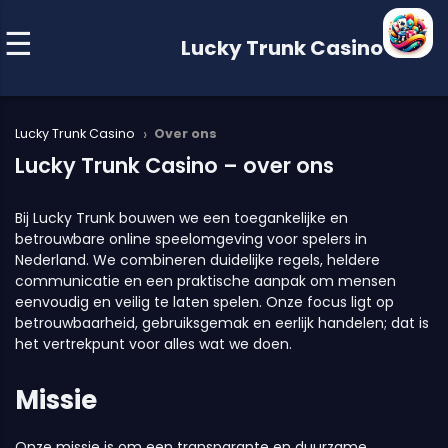
Lucky Trunk Casino
›
Lucky Trunk Casino
Over ons
Lucky Trunk Casino – over ons
Bij Lucky Trunk bouwen we een toegankelijke en
betrouwbare online speelomgeving voor spelers in
Nederland. We combineren duidelijke regels, heldere
communicatie en een praktische aanpak om mensen
eenvoudig en veilig te laten spelen. Onze focus ligt op
betrouwbaarheid, gebruiksgemak en eerlijk handelen; dat is
het vertrekpunt voor alles wat we doen.
Missie
Onze missie is om een transparante en duurzame