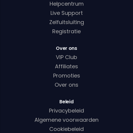
Helpcentrum
Live Support
Zelfuitsluiting
Registratie
Over ons
VIP Club
Affiliates
Promoties
Over ons
Beleid
Privacybeleid
Algemene voorwaarden
Cookiebeleid