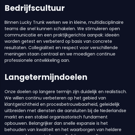
Bedrijfscultuur
Binnen Lucky Trunk werken we in kleine, multidisciplinaire
teams die snel kunnen schakelen. We stimuleren open
communicatie en een praktijkgerichte aanpak: ideeën
worden getest en verbeterd op basis van concrete
resultaten. Collegialiteit en respect voor verschillende
meningen staan centraal en we moedigen continue
professionele ontwikkeling aan.
Langetermijndoelen
Onze doelen op langere termijn zijn duidelijk en realistisch.
We willen continu verbeteren op het gebied van
klantgerichtheid en procesbetrouwbaarheid, geleidelijk
uitbreiden met diensten die aansluiten bij de Nederlandse
markt en een stabiel organisatorisch fundament
opbouwen. Belangrijker dan snelle expansie is het
behouden van kwaliteit en het waarborgen van heldere