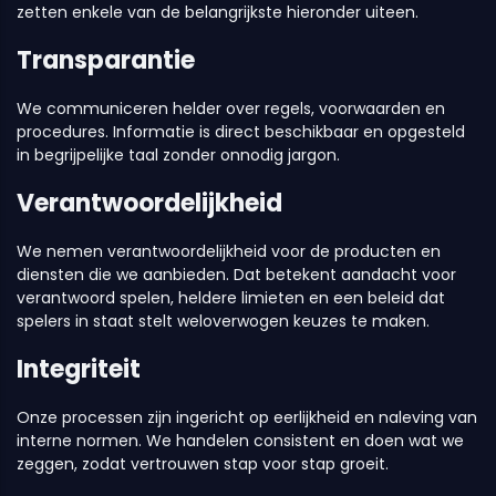
zetten enkele van de belangrijkste hieronder uiteen.
Transparantie
We communiceren helder over regels, voorwaarden en
procedures. Informatie is direct beschikbaar en opgesteld
in begrijpelijke taal zonder onnodig jargon.
Verantwoordelijkheid
We nemen verantwoordelijkheid voor de producten en
diensten die we aanbieden. Dat betekent aandacht voor
verantwoord spelen, heldere limieten en een beleid dat
spelers in staat stelt weloverwogen keuzes te maken.
Integriteit
Onze processen zijn ingericht op eerlijkheid en naleving van
interne normen. We handelen consistent en doen wat we
zeggen, zodat vertrouwen stap voor stap groeit.