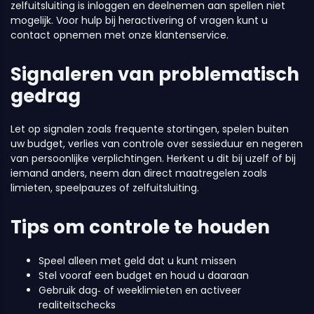
zelfuitsluiting is inloggen en deelnemen aan spellen niet
mogelijk. Voor hulp bij heractivering of vragen kunt u
contact opnemen met onze klantenservice.
Signaleren van problematisch
gedrag
Let op signalen zoals frequente stortingen, spelen buiten
uw budget, verlies van controle over sessieduur en negeren
van persoonlijke verplichtingen. Herkent u dit bij uzelf of bij
iemand anders, neem dan direct maatregelen zoals
limieten, speelpauzes of zelfuitsluiting.
Tips om controle te houden
Speel alleen met geld dat u kunt missen
Stel vooraf een budget en houd u daaraan
Gebruik dag‑ of weeklimieten en activeer
realiteitschecks