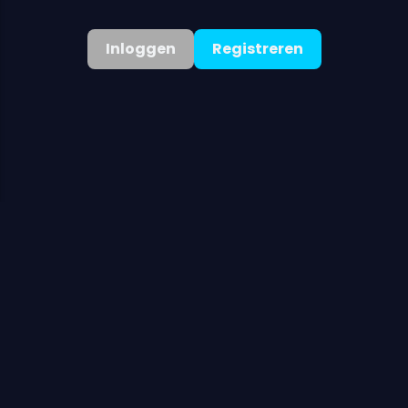
Nederlands
▾
Inloggen
Registreren
©
2026
. Alle rechten voorbehouden