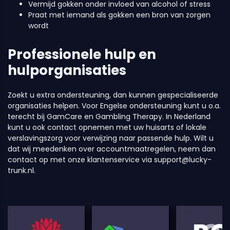
Vermijd gokken onder invloed van alcohol of stress
Praat met iemand als gokken een bron van zorgen
wordt
Professionele hulp en
hulporganisaties
Zoekt u extra ondersteuning, dan kunnen gespecialiseerde
organisaties helpen. Voor Engelse ondersteuning kunt u o.a.
terecht bij GamCare en Gambling Therapy. In Nederland
kunt u ook contact opnemen met uw huisarts of lokale
verslavingszorg voor verwijzing naar passende hulp. Wilt u
dat wij meedenken over accountmaatregelen, neem dan
contact op met onze klantenservice via
support@lucky-
trunk.nl
.